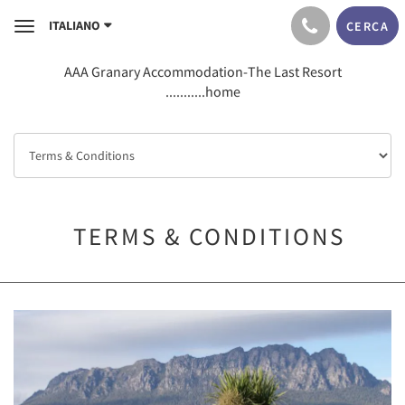
ITALIANO
CERCA
Toggle
navigation
AAA Granary Accommodation-The Last Resort
...........home
TERMS & CONDITIONS