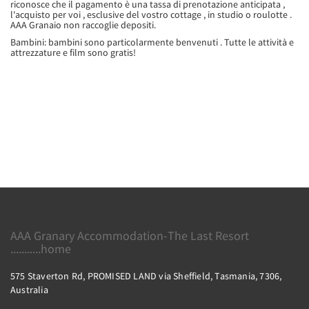
riconosce che il pagamento è una tassa di prenotazione anticipata ,
l'acquisto per voi , esclusive del vostro cottage , in studio o roulotte .
AAA Granaio non raccoglie depositi.
Bambini: bambini sono particolarmente benvenuti . Tutte le attività e
attrezzature e film sono gratis!
AAA Granary Accommodation-The Last Resort
...........home
575 Staverton Rd, PROMISED LAND via Sheffield, Tasmania, 7306,
Australia