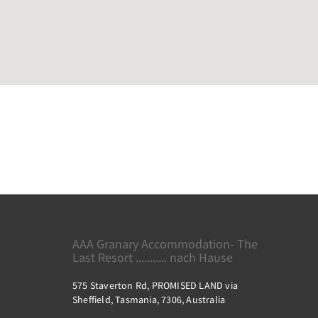
AAA Granary Accommodation- The
Last Resort ........... nach Hause
575 Staverton Rd, PROMISED LAND via
Sheffield, Tasmania, 7306, Australia