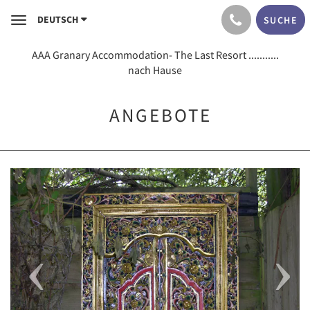
DEUTSCH
SUCHE
Toggle
navigation
AAA Granary Accommodation- The Last Resort ...........
nach Hause
ANGEBOTE
Previous
Next