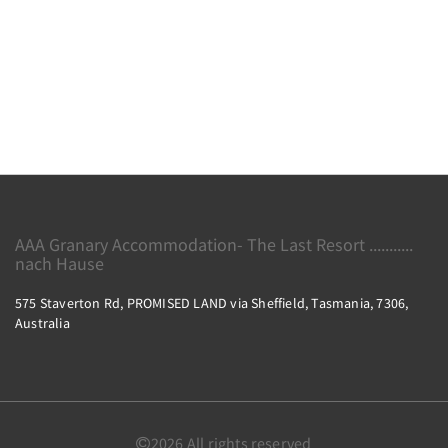
AAA Granary Accommodation- The Last Resort ...........
nach Hause
575 Staverton Rd, PROMISED LAND via Sheffield, Tasmania, 7306,
Australia
2026
All rights reserved