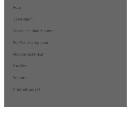
Four
Zone salon
Service de blanchisserie
Fer/Table à repasser
Mobilier extérieur
Escalier
Véranda
Internet sans fil