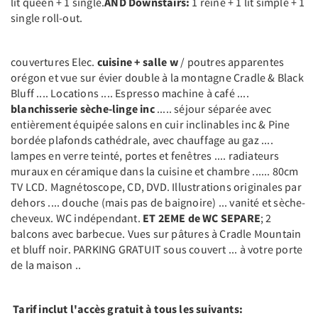
lit queen + 1 single.
AND Downstairs:
1 reine + 1 lit simple + 1
single roll-out.
couvertures Elec.
cuisine + salle w
/ poutres apparentes
orégon et vue sur évier double à la montagne Cradle & Black
Bluff .... Locations .... Espresso machine à café ....
blanchisserie sèche-linge inc
..... séjour séparée avec
entièrement équipée salons en cuir inclinables inc & Pine
bordée plafonds cathédrale, avec chauffage au gaz ....
lampes en verre teinté, portes et fenêtres .... radiateurs
muraux en céramique dans la cuisine et chambre ...... 80cm
TV LCD. Magnétoscope, CD, DVD. Illustrations originales par
dehors .... douche (mais pas de baignoire) ... vanité et sèche-
cheveux. WC indépendant.
ET 2EME de WC SEPARE
; 2
balcons avec barbecue. Vues sur pâtures à Cradle Mountain
et bluff noir. PARKING GRATUIT sous couvert ... à votre porte
de la maison ..
Tarif inclut l'accès gratuit à tous les suivants: