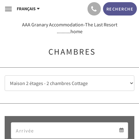
FRANÇAIS
RECHERCHE
Toggle
navigation
AAA Granary Accommodation-The Last Resort
...........home
CHAMBRES
Arrival