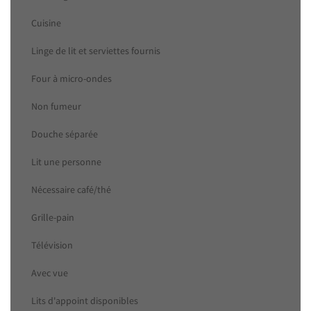
Cuisine
Linge de lit et serviettes fournis
Four à micro-ondes
Non fumeur
Douche séparée
Lit une personne
Nécessaire café/thé
Grille-pain
Télévision
Avec vue
Lits d'appoint disponibles