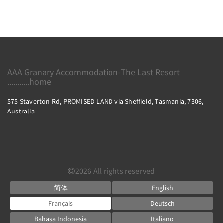
AAA Granary Accommodation-The Last Resort
...........home
575 Staverton Rd, PROMISED LAND via Sheffield, Tasmania, 7306,
Australia
2026
All rights reserved
简体
English
Français
Deutsch
Bahasa Indonesia
Italiano