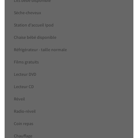
Lits bébé disponible
Sèche-cheveux
Station d'accueil Ipod
Chaise bébé disponible
Réfrigérateur - taille normale
Films gratuits
Lecteur DVD
Lecteur CD
Réveil
Radio-réveil
Coin repas
Chauffage