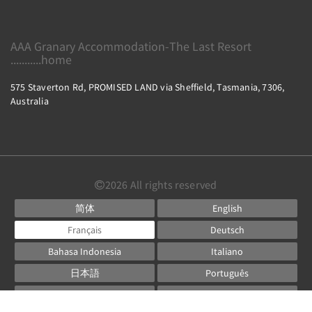
AAA Granary Accommodation-The Last Resort
...........home
575 Staverton Rd, PROMISED LAND via Sheffield, Tasmania, 7306,
Australia
2026
All rights reserved
简体
English
Français
Deutsch
Bahasa Indonesia
Italiano
日本語
Português
Русский
Español