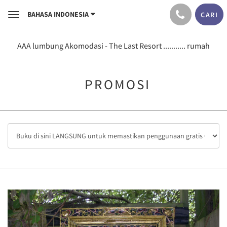
BAHASA INDONESIA
CARI
Toggle
navigation
AAA lumbung Akomodasi - The Last Resort ........... rumah
PROMOSI
Previous
Next