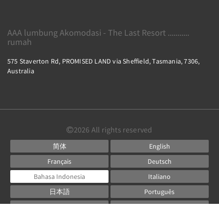
AAA lumbung Akomodasi - The Last Resort ...........
rumah
575 Staverton Rd, PROMISED LAND via Sheffield, Tasmania, 7306,
Australia
2026
All rights reserved
简体
English
Français
Deutsch
Bahasa Indonesia
Italiano
日本語
Português
Русский
Español