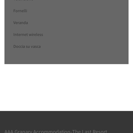
Fornelli
Veranda
Internet wireless
Doccia su vasca
AAA Granary Accommodation-The Last Resort