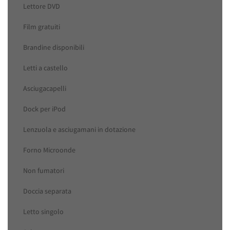
Lettore DVD
Film gratuiti
Brandine disponibili
Letti a castello
Asciugacapelli
Dock per iPod
Lenzuola e asciugamani in dotazione
Forno Microonde
Non fumatori
Doccia separata
Letto singolo