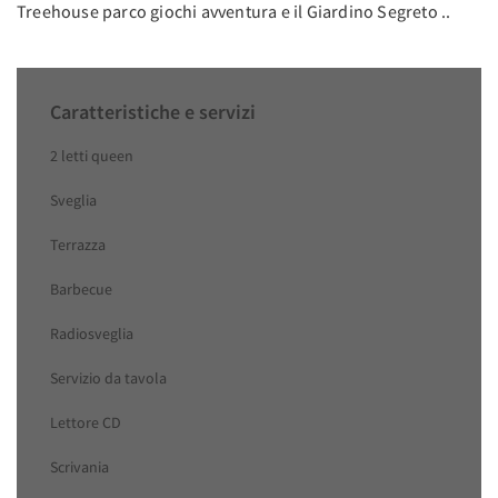
Treehouse parco giochi avventura e il Giardino Segreto ..
Caratteristiche e servizi
2 letti queen
Sveglia
Terrazza
Barbecue
Radiosveglia
Servizio da tavola
Lettore CD
Scrivania