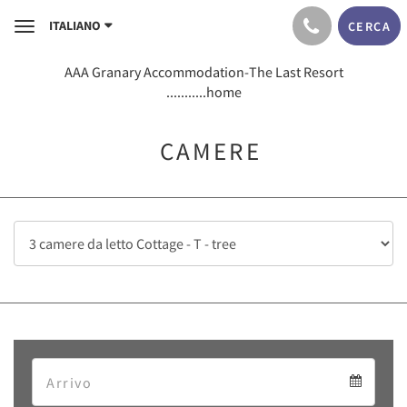
ITALIANO
CERCA
Toggle
navigation
AAA Granary Accommodation-The Last Resort
...........home
CAMERE
Arrival