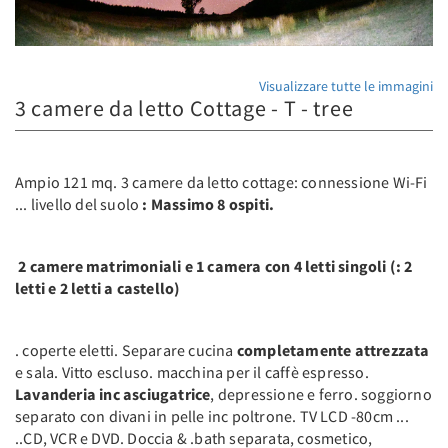
Visualizzare tutte le immagini
3 camere da letto Cottage - T - tree
Ampio 121 mq. 3 camere da letto cottage: connessione Wi-Fi
... livello del suolo
: Massimo 8 ospiti.
2 camere matrimoniali e 1 camera con 4 letti singoli (: 2
letti e 2 letti a castello)
. coperte eletti. Separare cucina
completamente attrezzata
e sala. Vitto escluso. macchina per il caffè espresso.
Lavanderia inc asciugatrice
, depressione e ferro. soggiorno
separato con divani in pelle inc poltrone. TV LCD -80cm ...
..CD, VCR e DVD. Doccia & .bath separata, cosmetico,