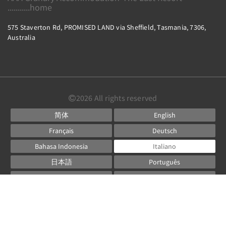
...........home
575 Staverton Rd, PROMISED LAND via Sheffield, Tasmania, 7306,
Australia
2026
All rights reserved
简体
English
Français
Deutsch
Bahasa Indonesia
Italiano
日本語
Português
Русский
Español
ไทย
Powered by
Canvas