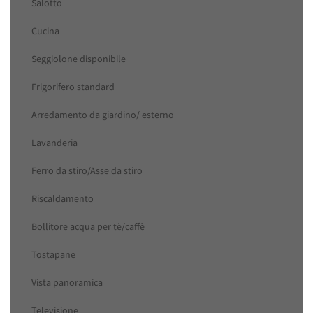
Salotto
Cucina
Seggiolone disponibile
Frigorifero standard
Arredamento da giardino/ esterno
Lavanderia
Ferro da stiro/Asse da stiro
Riscaldamento
Bollitore acqua per tè/caffè
Tostapane
Vista panoramica
Televisione