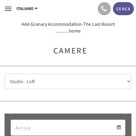
ITALIANO
CERCA
Toggle
navigation
AAA Granary Accommodation-The Last Resort
...........home
CAMERE
Arrival