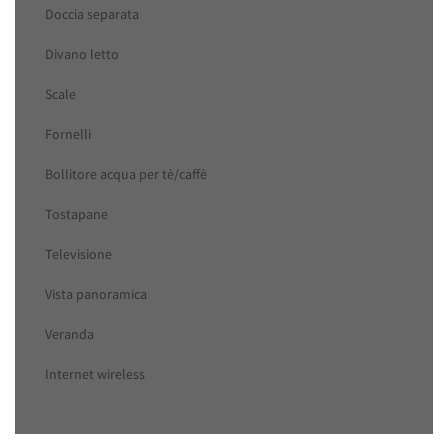
Doccia separata
Divano letto
Scale
Fornelli
Bollitore acqua per tè/caffè
Tostapane
Televisione
Vista panoramica
Veranda
Internet wireless