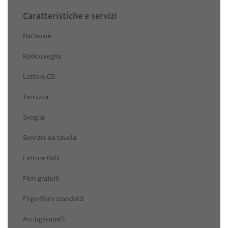
Caratteristiche e servizi
Barbecue
Radiosveglia
Lettore CD
Terrazza
Sveglia
Servizio da tavola
Lettore DVD
Film gratuiti
Frigorifero standard
Asciugacapelli