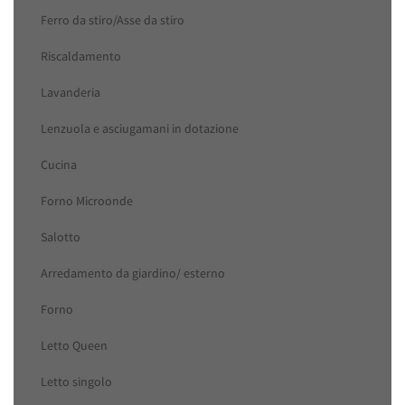
Ferro da stiro/Asse da stiro
Riscaldamento
Lavanderia
Lenzuola e asciugamani in dotazione
Cucina
Forno Microonde
Salotto
Arredamento da giardino/ esterno
Forno
Letto Queen
Letto singolo