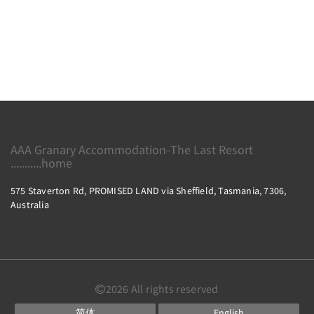
AAA Granary Accommodation-The Last Resort
...........home
575 Staverton Rd, PROMISED LAND via Sheffield, Tasmania, 7306,
Australia
2026
All rights reserved
简体
English