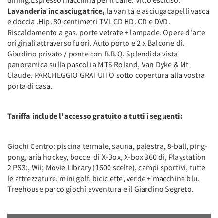
Lavanderia inc asciugatrice,
la vanità e asciugacapelli vasca
e doccia .Hip. 80 centimetri TV LCD HD. CD e DVD.
Riscaldamento a gas. porte vetrate + lampade. Opere d'arte
originali attraverso fuori. Auto porto e 2 x Balcone di.
Giardino privato / ponte con B.B.Q. Splendida vista
panoramica sulla pascoli a MTS Roland, Van Dyke & Mt
Claude. PARCHEGGIO GRATUITO sotto copertura alla vostra
porta di casa.
Tariffa include l'accesso gratuito a tutti i seguenti:
Giochi Centro: piscina termale, sauna, palestra, 8-ball, ping-
pong, aria hockey, bocce, di X-Box, X-box 360 di, Playstation
2 PS3:, Wii; Movie Library (1600 scelte), campi sportivi, tutte
le attrezzature, mini golf, biciclette, verde + macchine blu,
Treehouse parco giochi avventura e il Giardino Segreto.