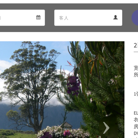
Departure
Guests
Departure
Guests
calendar
calendar
Next
宽
所
1
房
D