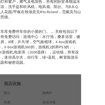
璃灯和窗户，燃气及电加热，所有的卧室单独温水
淋浴，洗手盆和吹风机，电风扇。阳台。与B.B.Q.
人花园/甲板在牧场意见Mts.Roland，范戴克与山
克劳德。
车库免费停车你的小屋的门。 ... 关税包括以下
所有免费访问：游戏中心：水疗池，桑拿浴室，健
身房，8球，乒乓球，空气曲棍球，X-box游戏机
，X-box游戏机360的，游戏机2的和PS3的：，
ii游戏机;电影库（1600选择），运动场，所有设
备，迷你高尔夫，自行车，绿+蓝机，树冒险游乐
地面和秘密花园。
酒店设施
阳台
烧烤炉
吊扇
迷你冰箱