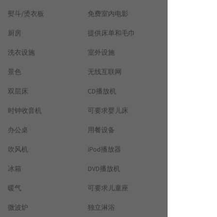
熨斗/烫衣板
免费室内电影
厨房
提供床单和毛巾
洗衣设施
室外设施
景色
无线互联网
双层床
CD播放机
时钟收音机
可要求婴儿床
办公桌
用餐设备
吹风机
iPod播放器
冰箱
DVD播放机
暖气
可要求儿童座
微波炉
独立淋浴