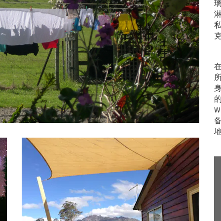
私
在
的
W