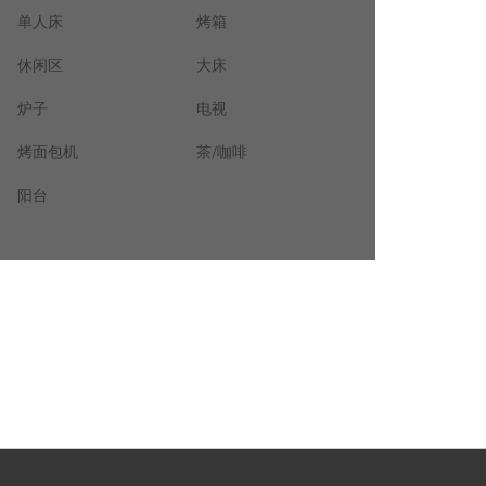
单人床
烤箱
休闲区
大床
炉子
电视
烤面包机
茶/咖啡
阳台