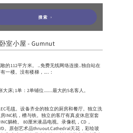
搜索
2卧室小屋 - Gumnut
敞的112平方米。 ..免费无线网络连接..独自站在
有一楼。没有楼梯，....：
张大床; 1单：2单铺位.......最大的5名客人。
ELEC毛毯。设备齐全的独立的厨房和餐厅。独立洗
衣房INC机，槽与铁。独立的客厅有真皮休息室套
INC躺椅。 80厘米液晶电视。录像机，CD，
VD。原创艺术品thruout.Cathedral天花，彩绘玻