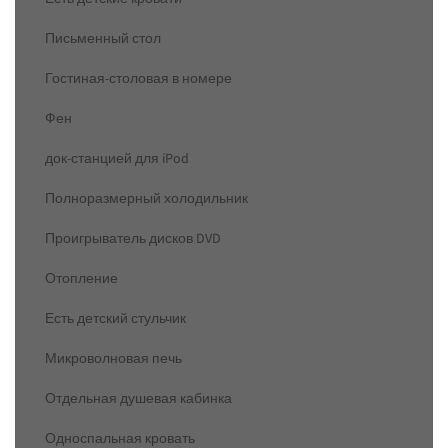
Письменный стол
Гостиная-столовая в номере
Фен
док-станцией для iPod
Полноразмерный холодильник
Проигрыватель дисков DVD
Отопление
Есть детский стульчик
Микроволновая печь
Отдельная душевая кабинка
Односпальная кровать