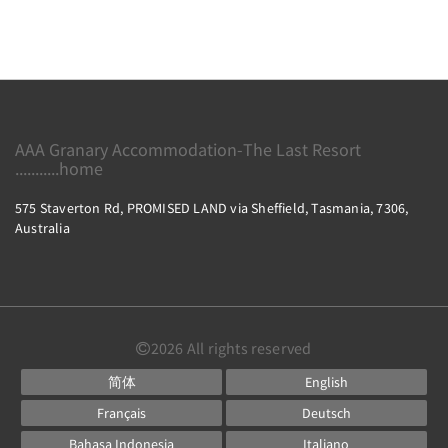
AAA Granary Accommodation-The Last Resort
...........home
575 Staverton Rd, PROMISED LAND via Sheffield, Tasmania, 7306,
Australia
2026
All rights reserved
简体
English
Français
Deutsch
Bahasa Indonesia
Italiano