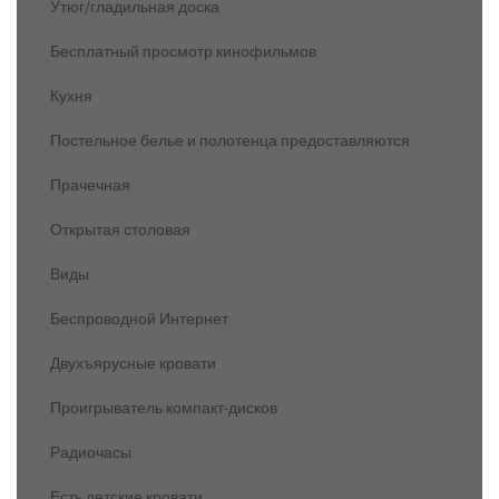
Утюг/гладильная доска
Бесплатный просмотр кинофильмов
Кухня
Постельное белье и полотенца предоставляются
Прачечная
Открытая столовая
Виды
Беспроводной Интернет
Двухъярусные кровати
Проигрыватель компакт-дисков
Радиочасы
Есть детские кровати