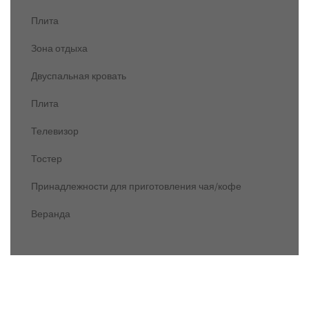
Плита
Зона отдыха
Двуспальная кровать
Плита
Телевизор
Тостер
Принадлежности для приготовления чая/кофе
Веранда