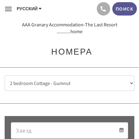
РУССКИЙ
ПОИСК
Toggle
navigation
AAA Granary Accommodation-The Last Resort
...........home
НОМЕРА
Arrival