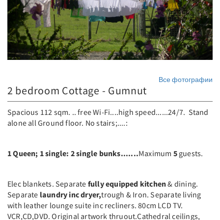
Все фотографии
2 bedroom Cottage - Gumnut
Spacious 112 sqm. .. free Wi-Fi....high speed......24/7. Stand
alone all Ground floor. No stairs;....:
1 Queen; 1 single: 2 single bunks.......
Maximum
5
guests.
Elec blankets. Separate
fully equipped kitchen
& dining.
Separate
laundry inc dryer,
trough & Iron. Separate living
with leather lounge suite inc recliners. 80cm LCD TV.
VCR,CD,DVD. Original artwork thruout.Cathedral ceilings,